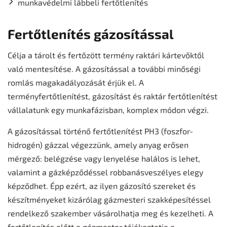
munkavédelmi lábbeli fertőtlenítés
Fertőtlenítés gázosítással
Célja a tárolt és fertőzött termény raktári kártevőktől
való mentesítése. A gázosítással a további minőségi
romlás magakadályozását érjük el. A
terményfertőtlenítést, gázosítást és raktár fertőtlenítést
vállalatunk egy munkafázisban, komplex módon végzi.
A gázosítással történő fertőtlenítést PH3 (foszfor-
hidrogén) gázzal végezzünk, amely anyag erősen
mérgező: belégzése vagy lenyelése halálos is lehet,
valamint a gázképződéssel robbanásveszélyes elegy
képződhet. Épp ezért, az ilyen gázosító szereket és
készítményeket kizárólag gázmesteri szakképesítéssel
rendelkező szakember vásárolhatja meg és kezelheti. A
fertőtlenítés előtt a gázmester tájékoztatja a