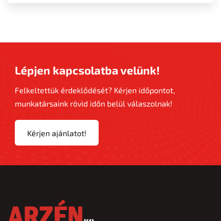
Lépjen kapcsolatba velünk!
Felkeltettük érdeklődését? Kérjen időpontot,
munkatársaink rövid időn belül válaszolnak!
Kérjen ajánlatot!