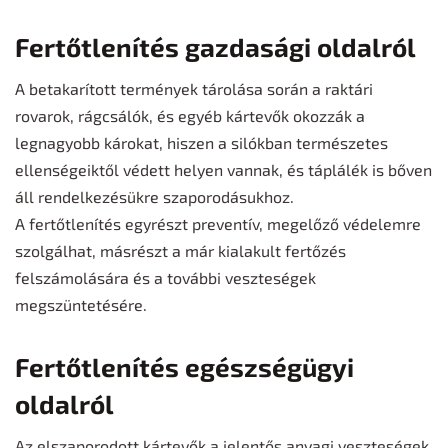
Fertőtlenítés gazdasági oldalról
A betakarított termények tárolása során a raktári
rovarok, rágcsálók, és egyéb kártevők okozzák a
legnagyobb károkat, hiszen a silókban természetes
ellenségeiktől védett helyen vannak, és táplálék is bőven
áll rendelkezésükre szaporodásukhoz.
A fertőtlenítés egyrészt preventív, megelőző védelemre
szolgálhat, másrészt a már kialakult fertőzés
felszámolására és a további veszteségek
megszüntetésére.
Fertőtlenítés egészségügyi
oldalról
Az elszaporodott kártevők a jelentős anyagi veszteségek